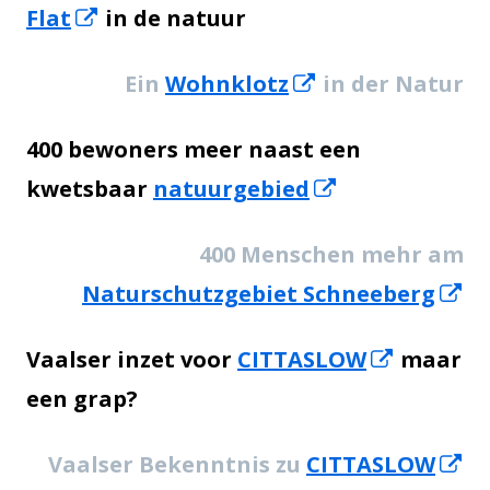
Öffnet
Flat
in de natuur
in
Öffnet
Ein
Wohnklotz
in der Natur
einem
in
neuem
400 bewoners meer naast een
einem
Fenster
Öffnet
kwetsbaar
natuurgebied
neuem
in
Fenster
400 Menschen mehr am
einem
Öf
Naturschutzgebiet Schneeberg
neuem
in
Fenster
Öffnet
Vaalser inzet voor
CITTASLOW
maar
ei
in
een grap?
n
einem
Fe
Öf
Vaalser Bekenntnis zu
CITTASLOW
neuem