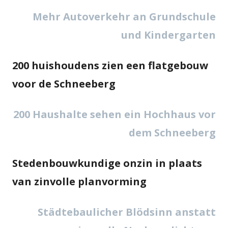
in
Mehr Autoverkehr an Grundschule
ei
und Kindergarten
ne
Fe
200 huishoudens zien een flatgebouw
voor de Schneeberg
200 Haushalte sehen ein Hochhaus vor
dem Schneeberg
Stedenbouwkundige onzin in plaats
van zinvolle planvorming
Städtebaulicher Blödsinn anstatt