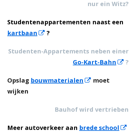
in
nur ein Witz?
Fenster
e
Studentenappartementen naast een
n
Öffnet
kartbaan
?
Fe
in
Studenten-Appartements neben einer
einem
Öff
Go-Kart-Bahn
?
neuem
in
Fenster
Öffnet
Opslag
bouwmaterialen
moet
ein
in
wijken
ne
einem
Fen
Bauhof wird vertrieben
neuem
Fenster
Öf
Meer autoverkeer aan
brede school