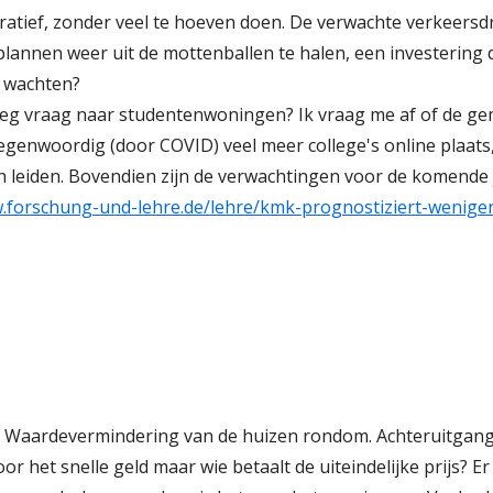
ucratief, zonder veel te hoeven doen. De verwachte verkeers
nnen weer uit de mottenballen te halen, een investering di
e wachten?
noeg vraag naar studentenwoningen? Ik vraag me af of de g
egenwoordig (door COVID) veel meer college's online plaats,
n leiden. Bovendien zijn de verwachtingen voor de komende 
w.forschung-und-lehre.de/lehre/kmk-prognostiziert-wenige
 Waardevermindering van de huizen rondom. Achteruitgang 
or het snelle geld maar wie betaalt de uiteindelijke prijs? E