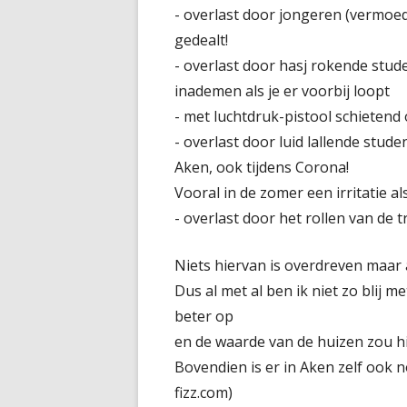
- overlast door jongeren (vermoede
gedealt!
- overlast door hasj rokende stud
inademen als je er voorbij loopt
- met luchtdruk-pistool schietend
- overlast door luid lallende stu
Aken, ook tijdens Corona!
Vooral in de zomer een irritatie 
- overlast door het rollen van de t
Niets hiervan is overdreven maar a
Dus al met al ben ik niet zo blij m
beter op
en de waarde van de huizen zou h
Bovendien is er in Aken zelf ook n
fizz.com)