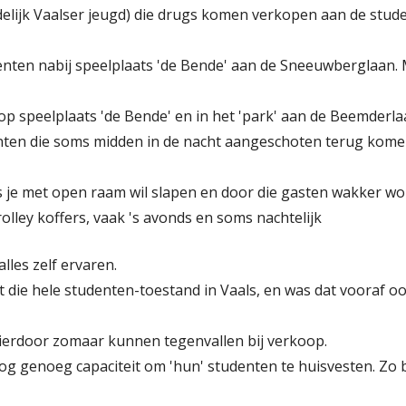
lijk Vaalser jeugd) die drugs komen verkopen aan de student
enten nabij speelplaats 'de Bende' aan de Sneeuwberglaan. M
 op speelplaats 'de Bende' en in het 'park' aan de Beemderl
denten die soms midden in de nacht aangeschoten terug kome
als je met open raam wil slapen en door die gasten wakker wo
rolley koffers, vaak 's avonds en soms nachtelijk
lles zelf ervaren.
et die hele studenten-toestand in Vaals, en was dat vooraf oo
ierdoor zomaar kunnen tegenvallen bij verkoop.
og genoeg capaciteit om 'hun' studenten te huisvesten. Zo b