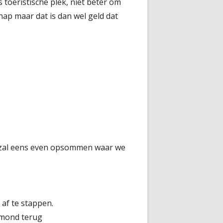
toeristische plek, niet beter om
hap maar dat is dan wel geld dat
n zal eens even opsommen waar we
 af te stappen.
e mond terug