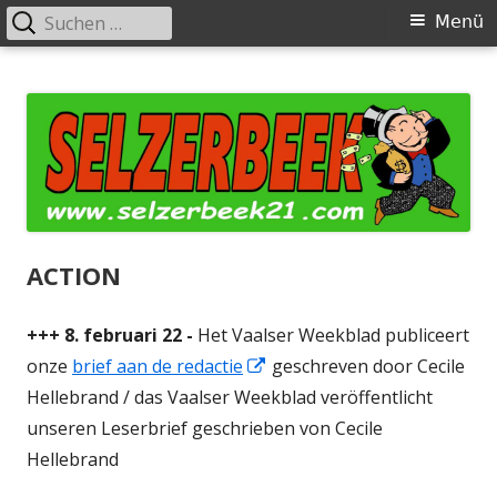
Suchen
Primäres
Menü
nach:
Menü
Springe
Kein Plattenbau am Senserbach
Wie geeft vorm aan de toekomst van onze gemeenschap? – Wer
zum
gestaltet die Zukunft unserer Gemeinde?
Inhalt
ACTION
+++ 8. februari 22 -
Het Vaalser Weekblad publiceert
Öffnet
onze
brief aan de redactie
geschreven door Cecile
in
Hellebrand / das Vaalser Weekblad veröffentlicht
einem
unseren Leserbrief geschrieben von Cecile
neuem
Hellebrand
Fenster