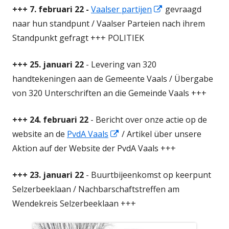
Öffnet
+++ 7. februari 22 -
Vaalser partijen
gevraagd
in
naar hun standpunt / Vaalser Parteien nach ihrem
einem
Standpunkt gefragt +++ POLITIEK
neuem
+++ 25. januari 22
- Levering van 320
Fenster
handtekeningen aan de Gemeente Vaals / Übergabe
von 320 Unterschriften an die Gemeinde Vaals +++
+++ 24. februari 22
- Bericht over onze actie op de
Öffnet
website an de
PvdA Vaals
/ Artikel über unsere
in
Aktion auf der Website der PvdA Vaals +++
einem
+++ 23. januari 22
- Buurtbijeenkomst op keerpunt
neuem
Selzerbeeklaan / Nachbarschaftstreffen am
Fenster
Wendekreis Selzerbeeklaan +++